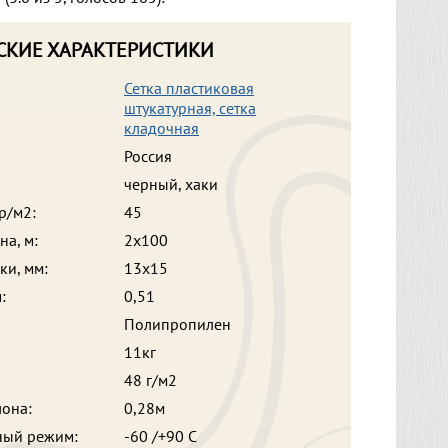
СКИЕ ХАРАКТЕРИСТИКИ
Сетка пластиковая
штукатурная, сетка
кладочная
Россия
черный, хаки
р/м2:
45
на, м:
2х100
ки, мм:
13х15
:
0,51
Полипропилен
11кг
48 г/м2
лона:
0,28м
ный режим:
-60 /+90 С