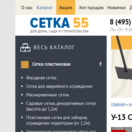
О нас
Каталог
Акции
Хит продаж
Новинки
Д
8 (495
Пн-Пт: 9.0
ВЕСЬ КАТАЛОГ
Сетка пластиковая
Фасадная сетка
Сетка для аварийного ограждения
Маскировочные сетки
Садовые сетки, декоративные сетки
ГЛАВНАЯ
»
К
(высота до 1,2м)
У-13 
Пластиковая сетка для заборов,
ограждения территории (от 1,2м)
Армирующая пластиковая сетка для