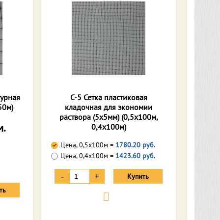
турная
С-5 Сетка пластиковая
50м)
кладочная для экономии
раствора (5х5мм) (0,5х100м,
м.
0,4х100м)
Цена, 0,5х100м =
1780.20 руб.
Цена, 0,4х100м =
1423.60 руб.
-
+
Купить
ть