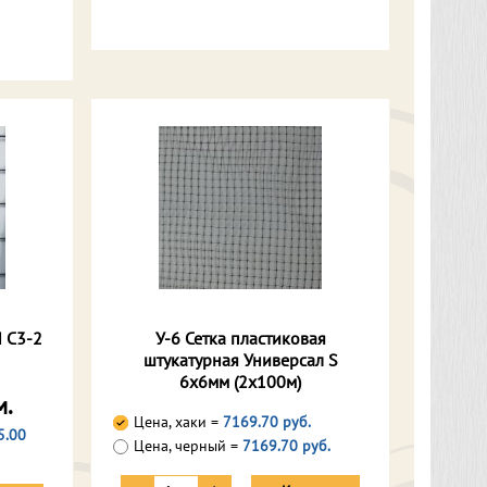
Н С3-2
У-6 Сетка пластиковая
штукатурная Универсал S
6х6мм (2х100м)
м.
Цена, хаки =
7169.70 руб.
5.00
Цена, черный =
7169.70 руб.