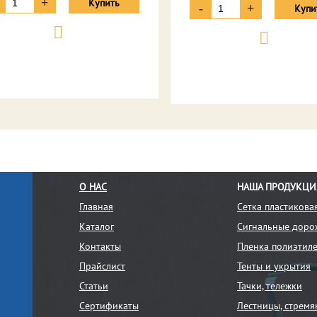
+
Купить
-
+
Купи
О НАС
НАША ПРОДУКЦИ
Главная
Сетка пластикова
Каталог
Сигнальные доро
,
Контакты
Пленка полиэтил
Прайслист
Тенты и укрытия
Статьи
Тачки, тележки
Сертификаты
Лестницы, стремя