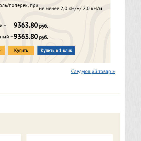
оль/поперек, при
не менее 2,0 кН/м/ 2,0 кН/м
9363.80
и =
руб.
9363.80
рный =
руб.
+
Купить
Купить в 1 клик
Следующий товар »