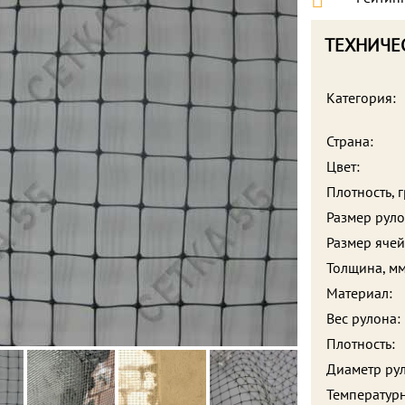
ТЕХНИЧЕ
Категория:
Страна:
Цвет:
Плотность, г
Размер руло
Размер ячей
Толщина, мм
Материал:
Вес рулона:
Плотность:
Диаметр ру
Температур