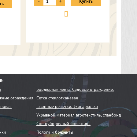
-
+
Купить
ть
Я:
я
Бордюрная лента. Садовые ограждение.
жные ограждения
Сетка стеклотканевая
еновая
Газонные решетки. Экопарковка
Укрывной материал агротекстиль, спанбонд
Снегоуборочный инвентарь
нки
Пологи и брезенты