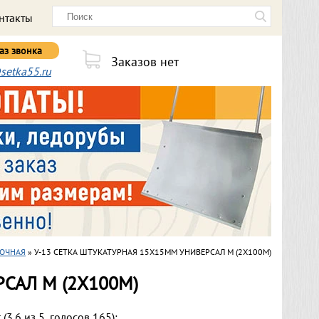
нтакты
аз звонка
Заказов нет
setka55.ru
ДОЧНАЯ
» У-13 СЕТКА ШТУКАТУРНАЯ 15Х15ММ УНИВЕРСАЛ М (2Х100М)
САЛ М (2Х100М)
 (
3.6
из
5
, голосов
165
):