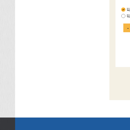
Ц
Ц
-