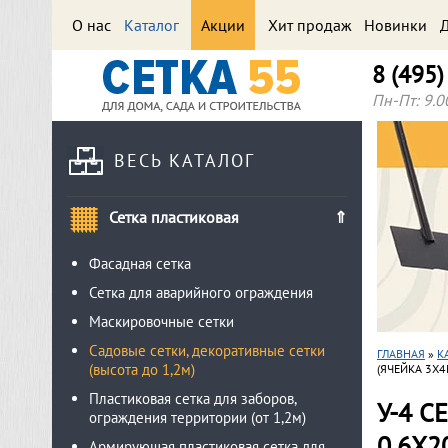
О нас
Каталог
Акции
Хит продаж
Новинки
Д
8 (495
Пн-Пт: 9.0
ВЕСЬ КАТАЛОГ
Сетка пластиковая
Фасадная сетка
Сетка для аварийного ограждения
Маскировочные сетки
Садовые сетки, декоративные сетки
ГЛАВНАЯ
»
К
(высота до 1,2м)
(ЯЧЕЙКА 3Х4
Пластиковая сетка для заборов,
У-4 
ограждения территории (от 1,2м)
0,6Х2
Армирующая пластиковая сетка для