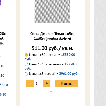
х20м
Сетка Джолли Tenax 1х5м,
ий,
1х30м (ячейка 3х4мм)
ый,
511.00 руб. / кв.м.
Цена, 1х30м серый =
15330.00
=
руб.
Цена, 1х30м зеленый =
15330.00
.10
руб.
Цена, 1х5м серый =
2961.00 руб.
.10
-
+
Купить
36.10
6.10