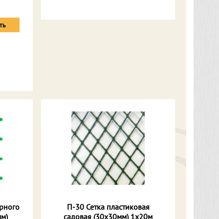
ть
орного
П-30 Сетка пластиковая
м)
садовая (30х30мм) 1х20м