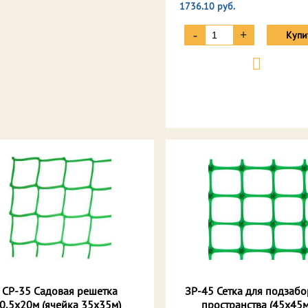
1736.10 руб.
-
+
Купи
СР-35 Садовая решетка
ЗР-45 Сетка для подзаб
0,5х20м (ячейка 35х35м)
пространства (45х45м