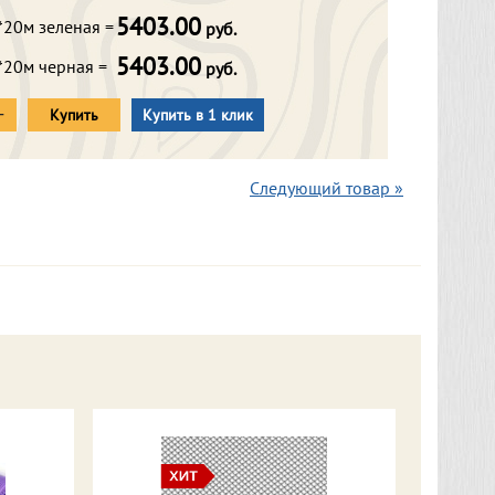
5403.00
*20м зеленая =
руб.
5403.00
*20м черная =
руб.
+
Купить
Купить в 1 клик
Следующий товар »