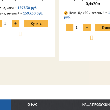
0,4х20м
ена, хаки =
1593.30 руб.
Цена, 0,4х20м зеленый =
1
ена, зеленый =
1593.30 руб.
руб.
+
Купить
-
+
Купи
О НАС
НАША ПРОДУКЦИ