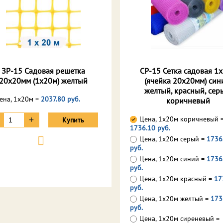
ЗР-15 Садовая решетка
СР-15 Сетка садовая 1
20х20мм (1х20м) желтый
(ячейка 20х20мм) син
желтый, красный, сер
ена, 1х20м =
2037.80 руб.
коричневый
Цена, 1х20м коричневый 
+
Купить
1736.10 руб.
Цена, 1х20м серый =
1736
руб.
Цена, 1х20м синий =
1736
руб.
Цена, 1х20м красный =
17
руб.
Цена, 1х20м желтый =
173
руб.
Цена, 1х20м сиреневый =