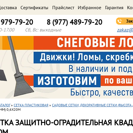
оставка
Cертификаты
Прайслист
Избранное
Гарантия
Ко
) 979-79-20
8 (977) 489-79-20
Зак
0-17.00
Сб, Вс: выходные
zakaz@
АТАЛОГ
»
СЕТКА ПЛАСТИКОВАЯ
»
САДОВЫЕ СЕТКИ, ДЕКОРАТИВНЫЕ СЕТКИ (ВЫСОТА 
ММ) 0,6Х20М
СЕТКА ЗАЩИТНО-ОГРАДИТЕЛЬНАЯ КВАД
0М