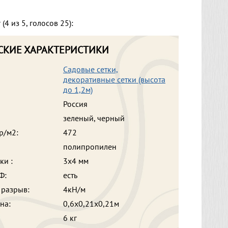
 (
4
из
5
, голосов
25
):
СКИЕ ХАРАКТЕРИСТИКИ
Садовые сетки,
декоративные сетки (высота
до 1,2м)
Россия
зеленый, черный
р/м2:
472
полипропилен
ки :
3х4 мм
Ф:
есть
 разрыв:
4кН/м
на:
0,6х0,21х0,21м
6 кг