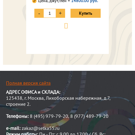
Цена, джут/лен =
14800.00 руб.
-
+
Купить
Полная версия сайта
АДРЕС ОФИСА и СКЛАДА:
125438, г. Москва, Лихоборская набережная, д.7,
строение 2.
Телефоны:
8 (495) 979-79-20, 8 (977) 489-79-20
e-mail:
zakaz@setka55.ru
Режим работы:
Пн - Пт: с 9.00 до 17.00 / Сб, Вс: