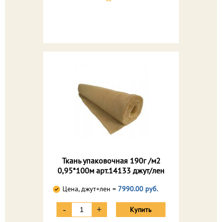
Ткань упаковочная 190г /м2
0,95*100м арт.14133 джут/лен
Цена, джут+лен =
7990.00 руб.
-
+
Купить