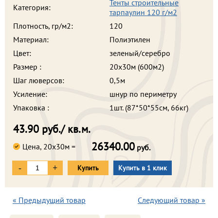
Тенты строительные
Категория:
тарпаулин 120 г/м2
Плотность, гр/м2:
120
Материал:
Полиэтилен
Цвет:
зеленый/серебро
Размер :
20х30м (600м2)
Шаг люверсов:
0,5м
Усиление:
шнур по периметру
Упаковка :
1шт. (87*50*55см, 66кг)
43.90
руб./ кв.м.
26340.00
Цена, 20х30м =
руб.
-
+
Купить
Купить в 1 клик
« Предыдущий товар
Следующий товар »