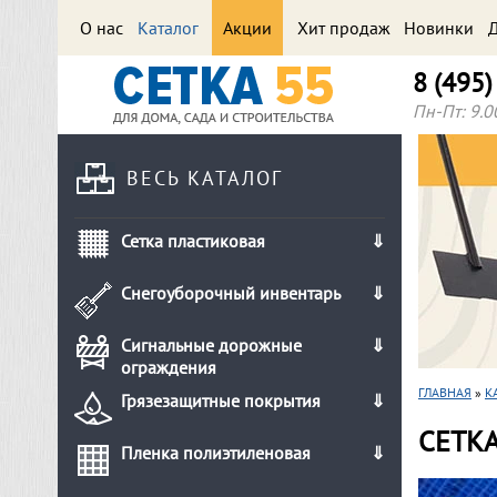
О нас
Каталог
Акции
Хит продаж
Новинки
Д
8 (495
Пн-Пт: 9.0
ВЕСЬ КАТАЛОГ
Сетка пластиковая
Снегоуборочный инвентарь
Сигнальные дорожные
ограждения
ГЛАВНАЯ
»
К
Грязезащитные покрытия
СЕТКА
Пленка полиэтиленовая