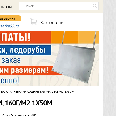
нтакты
аз звонка
Заказов нет
setka55.ru
ТЕКЛОТКАНЕВАЯ ФАСАДНАЯ 5Х5 ММ, 160Г/М2 1Х50М
, 160Г/М2 1Х50М
 (
4
из
5
, голосов
89
):