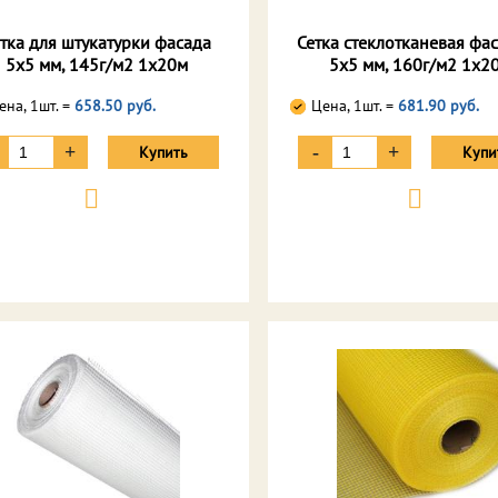
тка для штукатурки фасада
Сетка стеклотканевая фа
5х5 мм, 145г/м2 1х20м
5х5 мм, 160г/м2 1х2
ена, 1шт. =
658.50 руб.
Цена, 1шт. =
681.90 руб.
+
-
+
Купить
Купи