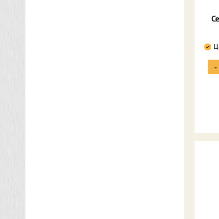
Се
Ц
-