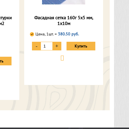
атурки
Фасадная сетка 160г 5х5 мм,
м2
1х10м
Цена, 1шт. =
380.50 руб.
-
+
Купить
ть