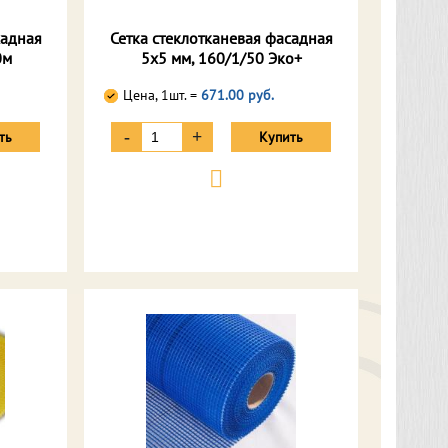
садная
Сетка стеклотканевая фасадная
0м
5х5 мм, 160/1/50 Эко+
Цена, 1шт. =
671.00 руб.
-
+
ть
Купить