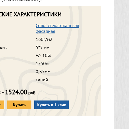
СКИЕ ХАРАКТЕРИСТИКИ
Сетка стеклотканевая
фасадная
160г/м2
ки :
5*5 мм
+/- 10%
1х50м
0,35мм
синий
1524.00
. =
руб.
+
Купить
Купить в 1 клик