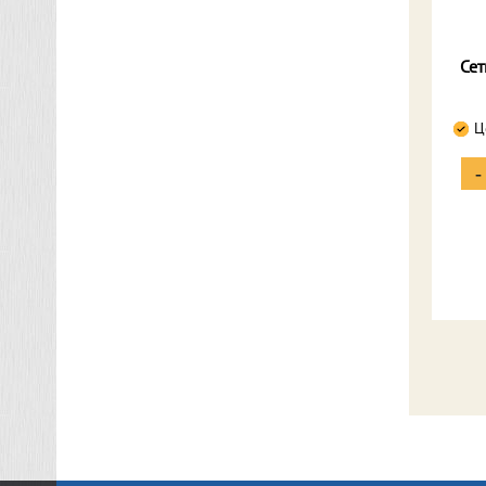
Сет
Ц
-